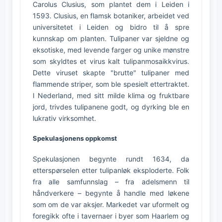
Carolus Clusius, som plantet dem i Leiden i
1593. Clusius, en flamsk botaniker, arbeidet ved
universitetet i Leiden og bidro til å spre
kunnskap om planten. Tulipaner var sjeldne og
eksotiske, med levende farger og unike mønstre
som skyldtes et virus kalt tulipanmosaikkvirus.
Dette viruset skapte "brutte" tulipaner med
flammende striper, som ble spesielt ettertraktet.
I Nederland, med sitt milde klima og fruktbare
jord, trivdes tulipanene godt, og dyrking ble en
lukrativ virksomhet.
Spekulasjonens oppkomst
Spekulasjonen begynte rundt 1634, da
etterspørselen etter tulipanløk eksploderte. Folk
fra alle samfunnslag – fra adelsmenn til
håndverkere – begynte å handle med løkene
som om de var aksjer. Markedet var uformelt og
foregikk ofte i tavernaer i byer som Haarlem og