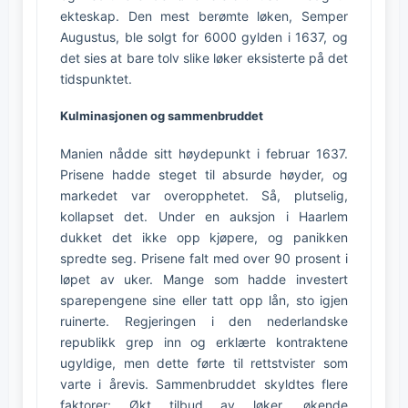
ekteskap. Den mest berømte løken, Semper
Augustus, ble solgt for 6000 gylden i 1637, og
det sies at bare tolv slike løker eksisterte på det
tidspunktet.
Kulminasjonen og sammenbruddet
Manien nådde sitt høydepunkt i februar 1637.
Prisene hadde steget til absurde høyder, og
markedet var overopphetet. Så, plutselig,
kollapset det. Under en auksjon i Haarlem
dukket det ikke opp kjøpere, og panikken
spredte seg. Prisene falt med over 90 prosent i
løpet av uker. Mange som hadde investert
sparepengene sine eller tatt opp lån, sto igjen
ruinerte. Regjeringen i den nederlandske
republikk grep inn og erklærte kontraktene
ugyldige, men dette førte til rettstvister som
varte i årevis. Sammenbruddet skyldtes flere
faktorer: Økt tilbud av løker, økende