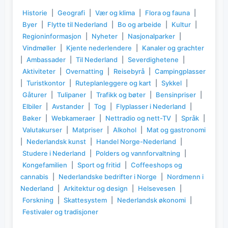
Historie
|
Geografi
|
Vær og klima
|
Flora og fauna
|
Byer
|
Flytte til Nederland
|
Bo og arbeide
|
Kultur
|
Regioninformasjon
|
Nyheter
|
Nasjonalparker
|
Vindmøller
|
Kjente nederlendere
|
Kanaler og grachter
|
Ambassader
|
Til Nederland
|
Severdighetene
|
Aktiviteter
|
Overnatting
|
Reisebyrå
|
Campingplasser
|
Turistkontor
|
Ruteplanleggere og kart
|
Sykkel
|
Gåturer
|
Tulipaner
|
Trafikk og bøter
|
Bensinpriser
|
Elbiler
|
Avstander
|
Tog
|
Flyplasser i Nederland
|
Bøker
|
Webkameraer
|
Nettradio og nett-TV
|
Språk
|
Valutakurser
|
Matpriser
|
Alkohol
|
Mat og gastronomi
|
Nederlandsk kunst
|
Handel Norge-Nederland
|
Studere i Nederland
|
Polders og vannforvaltning
|
Kongefamilien
|
Sport og fritid
|
Coffeeshops og
cannabis
|
Nederlandske bedrifter i Norge
|
Nordmenn i
Nederland
|
Arkitektur og design
|
Helsevesen
|
Forskning
|
Skattesystem
|
Nederlandsk økonomi
|
Festivaler og tradisjoner