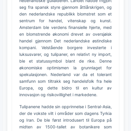
nederlandske gullalderen. Landet hadde frigjort
seg fra spansk styre gjennom åttiårskrigen, og
den nederlandske republikk blomstret som et
sentrum for handel, vitenskap og kunst.
Amsterdam ble verdens finansielle hjerte, med
en blomstrende økonomi drevet av oversjøisk
handel gjennom Det nederlandske østindiske
kompani. Velstående borgere investerte i
luksusvarer, og tulipaner, en relativt ny import,
ble et statussymbol blant de rike. Denne
økonomiske optimismen la grunnlaget for
spekulasjonen. Nederland var da et tolerant
samfunn som tiltrakk seg handelsfolk fra hele
Europa, og dette bidro til en kultur av
innovasjon og risikovillighet i markedene.
Tulipanene hadde sin opprinnelse i Sentral-Asia,
der de vokste vilt i områder som dagens Tyrkia
og Iran. De ble først introdusert til Europa på
midten av 1500-tallet av botanikere som