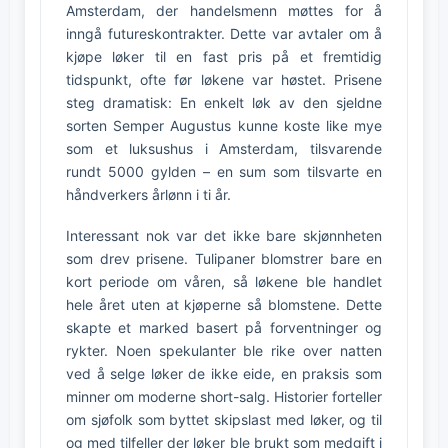
Amsterdam, der handelsmenn møttes for å
inngå futureskontrakter. Dette var avtaler om å
kjøpe løker til en fast pris på et fremtidig
tidspunkt, ofte før løkene var høstet. Prisene
steg dramatisk: En enkelt løk av den sjeldne
sorten Semper Augustus kunne koste like mye
som et luksushus i Amsterdam, tilsvarende
rundt 5000 gylden – en sum som tilsvarte en
håndverkers årlønn i ti år.
Interessant nok var det ikke bare skjønnheten
som drev prisene. Tulipaner blomstrer bare en
kort periode om våren, så løkene ble handlet
hele året uten at kjøperne så blomstene. Dette
skapte et marked basert på forventninger og
rykter. Noen spekulanter ble rike over natten
ved å selge løker de ikke eide, en praksis som
minner om moderne short-salg. Historier forteller
om sjøfolk som byttet skipslast med løker, og til
og med tilfeller der løker ble brukt som medgift i