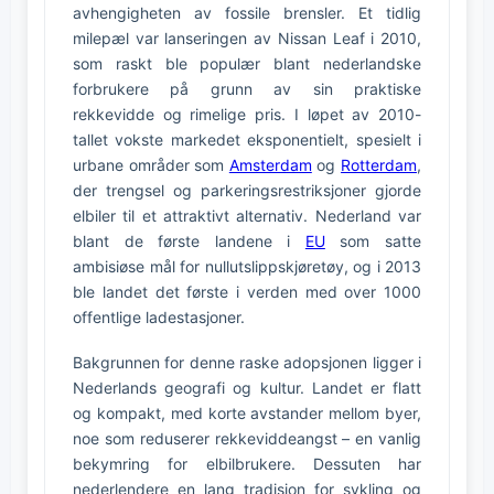
avhengigheten av fossile brensler. Et tidlig
milepæl var lanseringen av Nissan Leaf i 2010,
som raskt ble populær blant nederlandske
forbrukere på grunn av sin praktiske
rekkevidde og rimelige pris. I løpet av 2010-
tallet vokste markedet eksponentielt, spesielt i
urbane områder som
Amsterdam
og
Rotterdam
,
der trengsel og parkeringsrestriksjoner gjorde
elbiler til et attraktivt alternativ. Nederland var
blant de første landene i
EU
som satte
ambisiøse mål for nullutslippskjøretøy, og i 2013
ble landet det første i verden med over 1000
offentlige ladestasjoner.
Bakgrunnen for denne raske adopsjonen ligger i
Nederlands geografi og kultur. Landet er flatt
og kompakt, med korte avstander mellom byer,
noe som reduserer rekkeviddeangst – en vanlig
bekymring for elbilbrukere. Dessuten har
nederlendere en lang tradisjon for sykling og