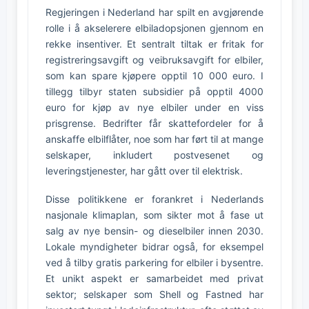
Regjeringen i Nederland har spilt en avgjørende
rolle i å akselerere elbiladopsjonen gjennom en
rekke insentiver. Et sentralt tiltak er fritak for
registreringsavgift og veibruksavgift for elbiler,
som kan spare kjøpere opptil 10 000 euro. I
tillegg tilbyr staten subsidier på opptil 4000
euro for kjøp av nye elbiler under en viss
prisgrense. Bedrifter får skattefordeler for å
anskaffe elbilflåter, noe som har ført til at mange
selskaper, inkludert postvesenet og
leveringstjenester, har gått over til elektrisk.
Disse politikkene er forankret i Nederlands
nasjonale klimaplan, som sikter mot å fase ut
salg av nye bensin- og dieselbiler innen 2030.
Lokale myndigheter bidrar også, for eksempel
ved å tilby gratis parkering for elbiler i bysentre.
Et unikt aspekt er samarbeidet med privat
sektor; selskaper som Shell og Fastned har