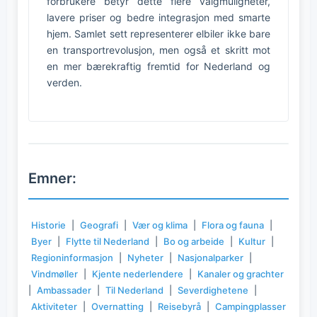
forbrukere betyr dette flere valgmuligheter,
lavere priser og bedre integrasjon med smarte
hjem. Samlet sett representerer elbiler ikke bare
en transportrevolusjon, men også et skritt mot
en mer bærekraftig fremtid for Nederland og
verden.
Emner:
Historie
|
Geografi
|
Vær og klima
|
Flora og fauna
|
Byer
|
Flytte til Nederland
|
Bo og arbeide
|
Kultur
|
Regioninformasjon
|
Nyheter
|
Nasjonalparker
|
Vindmøller
|
Kjente nederlendere
|
Kanaler og grachter
|
Ambassader
|
Til Nederland
|
Severdighetene
|
Aktiviteter
|
Overnatting
|
Reisebyrå
|
Campingplasser