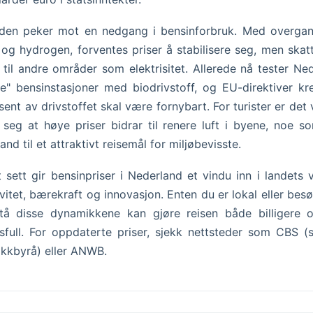
den peker mot en nedgang i bensinforbruk. Med overgan
og hydrogen, forventes priser å stabilisere seg, men skat
s til andre områder som elektrisitet. Allerede nå tester Ne
e" bensinstasjoner med biodrivstoff, og EU-direktiver kr
sent av drivstoffet skal være fornybart. For turister er det 
seg at høye priser bidrar til renere luft i byene, noe s
and til et attraktivt reisemål for miljøbevisste.
 sett gir bensinpriser i Nederland et vindu inn i landets v
ivitet, bærekraft og innovasjon. Enten du er lokal eller bes
stå disse dynamikkene kan gjøre reisen både billigere 
tsfull. For oppdaterte priser, sjekk nettsteder som CBS (s
tikkbyrå) eller ANWB.