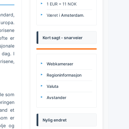
1 EUR = 11 NOK
andard,
Været i
Amsterdam
.
Europa.
prisene
ofte er
Kort sagt - snarveier
jonale
 dag. I
risene,
Webkameraer
Regioninformasjon
Valuta
lle som
Avstander
eringen
land et
 som er
Nylig endret
olje og