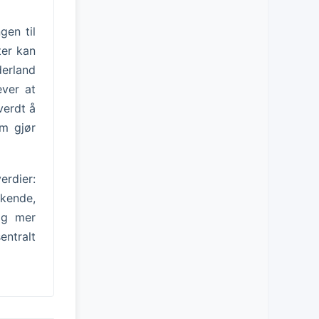
gen til
ter kan
derland
ever at
verdt å
om gjør
erdier:
økende,
og mer
entralt