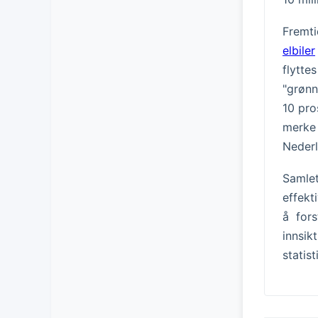
Fremti
elbiler
flytte
"grønn
10 pro
merke 
Nederl
Samlet
effekt
å for
innsik
statis