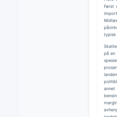
Først 
import
Midtøs
påvirk
typisk
Skatte
på en 
spesie
prosen
lande
politi
annet 
bensi
margin
avhen
lands