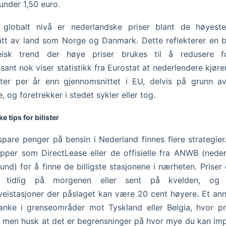
 under 1,50 euro.
 globalt nivå er nederlandske priser blant de høyeste
tt av land som Norge og Danmark. Dette reflekterer en 
eisk trend der høye priser brukes til å redusere fo
ssant nok viser statistikk fra Eurostat at nederlendere kjøre
ter per år enn gjennomsnittet i EU, delvis på grunn a
e, og foretrekker i stedet sykler eller tog.
e tips for bilister
spare penger på bensin i Nederland finnes flere strategier.
pper som DirectLease eller de offisielle fra ANWB (nede
bund) for å finne de billigste stasjonene i nærheten. Priser 
e tidlig på morgenen eller sent på kvelden, og
eistasjoner der påslaget kan være 20 cent høyere. Et ann
anke i grenseområder mot Tyskland eller Belgia, hvor pr
, men husk at det er begrensninger på hvor mye du kan im