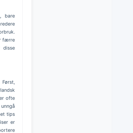
, bare
bredere
rbruk.
r færre
v disse
 Først,
rlandsk
er ofte
 unngå
et tips
iser er
portere