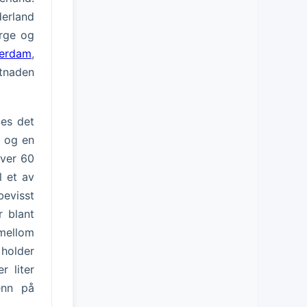
derland
orge og
terdam
,
stnaden
ges det
, og en
over 60
l et av
evisst
r blant
 mellom
holder
r liter
nn på