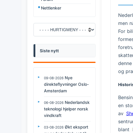
Nettlenker
Nederl
men nå
For bi
formes
foret
Siste nytt
skatte
denne 
og pra
Nye
09-08-2026
direkteflyvninger Oslo-
Histori
Amsterdam
Bensin
Nederlandsk
06-08-2026
en sto
teknologi hjelper norsk
av
She
vindkraft
sentru
Økt eksport
03-08-2026
blant 