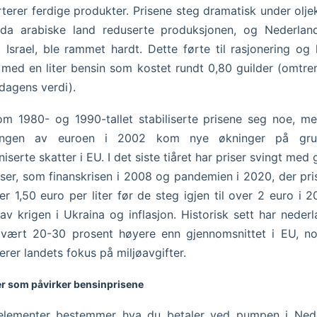
terer ferdige produkter. Prisene steg dramatisk under oljek
 da arabiske land reduserte produksjonen, og Nederlan
t Israel, ble rammet hardt. Dette førte til rasjonering og
, med en liter bensin som kostet rundt 0,80 guilder (omtre
 dagens verdi).
m 1980- og 1990-tallet stabiliserte prisene seg noe, 
ringen av euroen i 2002 kom nye økninger på gr
iserte skatter i EU. I det siste tiåret har priser svingt med 
ser, som finanskrisen i 2008 og pandemien i 2020, der pris
der 1,50 euro per liter før de steg igjen til over 2 euro i 
av krigen i Ukraina og inflasjon. Historisk sett har neder
r vært 20-30 prosent høyere enn gjennomsnittet i EU, n
terer landets fokus på miljøavgifter.
er som påvirker bensinprisene
 elementer bestemmer hva du betaler ved pumpen i Nede