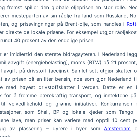
og fremst spiller den globale oljeprisen en stor rolle. Ne
erer mesteparten av sin råolje fra land som Russland, N
ten, og prissvingninger på Brent-olje, som handles i
Rot
er direkte de lokale prisene. For eksempel utgjør råoljeko
 rundt 40 prosent av den endelige prisen.
r er imidlertid den største bidragsyteren. I Nederland leg
miljøavgift (energiebelasting), moms (BTW) på 21 prosent
ll avgift på drivstoff (accijns). Samlet sett utgjør skatter 
t av prisen på en liter bensin, noe som gjør Nederland ti
ne med høyest drivstoffskatter i verden. Dette er en b
kk for å fremme bærekraftig transport, og inntektene gå
til veivedlikehold og grønne initiativer. Konkurransen
nstasjoner, som Shell, BP og lokale kjeder som Tango, 
ene lave, men priser kan variere med opptil 10 cent pe
gig av plassering – dyrere i byer som
Amsterdam
e
bygda.