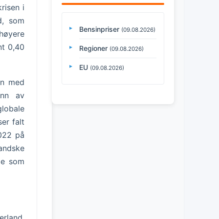
risen i
d, som
Bensinpriser
(09.08.2026)
 høyere
nt 0,40
Regioner
(09.08.2026)
EU
(09.08.2026)
men med
unn av
globale
er falt
2022 på
landske
oe som
rland.