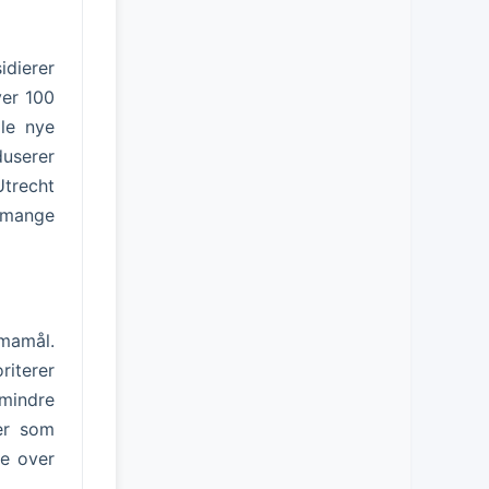
idierer
ver 100
lle nye
duserer
Utrecht
 mange
imamål.
iterer
 mindre
ter som
ne over