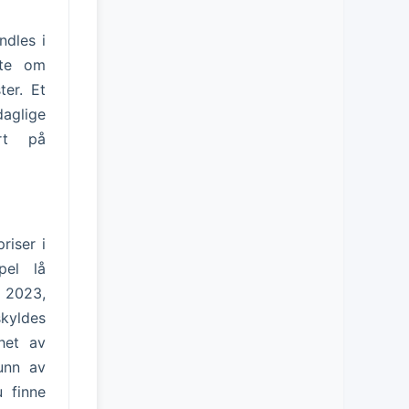
ndles i
fte om
ter. Et
aglige
ert på
riser i
pel lå
i 2023,
skyldes
het av
unn av
u finne