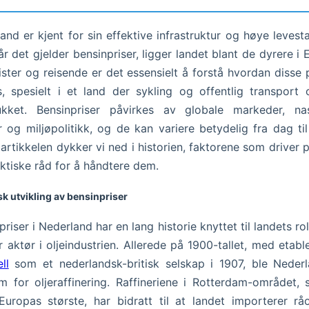
and er kjent for sin effektive infrastruktur og høye levest
r det gjelder bensinpriser, ligger landet blant de dyrere i 
lister og reisende er det essensielt å forstå hvordan disse 
, spesielt i et land der sykling og offentlig transport 
rukket. Bensinpriser påvirkes av globale markeder, nas
r og miljøpolitikk, og de kan variere betydelig fra dag til
artikkelen dykker vi ned i historien, faktorene som driver p
ktiske råd for å håndtere dem.
sk utvikling av bensinpriser
priser i Nederland har en lang historie knyttet til landets ro
r aktør i oljeindustrien. Allerede på 1900-tallet, med etabl
ll
som et nederlandsk-britisk selskap i 1907, ble Neder
m for oljeraffinering. Raffineriene i Rotterdam-området,
Europas største, har bidratt til at landet importerer rå