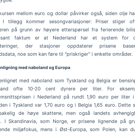
kursen mellom euro og dollar påvirker også, siden olje ha
r. I tillegg kommer sesongvariasjoner: Priser stiger o
en på grunn av høyere etterspørsel fra ferierende bilis
essant faktum er at Nederland har et system for d
usteringer, der stasjoner oppdaterer prisene bas
sdata, noe som kan føre til "priskriger" i enkelte områder.
ligning med naboland og Europa
lignet med naboland som Tyskland og Belgia er bensinp
land ofte 10-20 cent dyrere per liter. For eksem
msnittsprisen i Nederland på rundt 1,90 euro per liter 
en i Tyskland var 1,70 euro og i Belgia 1,65 euro. Dette 
sakelig de høye skattene, men også landets avhengig
t. I Skandinavia, som Norge, er prisene lignende på gr
rende miljøfokus, mens i Øst-Europa, som Polen, kan d