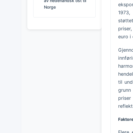
av nederlandsk ost til
ekspor
Norge
1973,
støtte
priser
euro i
Gjenno
innfø
harmon
hendel
til un
grunn 
prise
reflek
Faktor
Flere