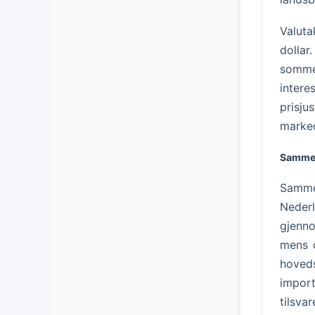
Valuta
dolla
sommer
inter
prisj
marked
Sammen
Sammen
Neder
gjenno
mens d
hoved
impor
tilsva