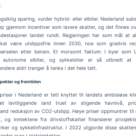
t.
ngsiktig sparing, vurder hybrid- eller elbiler. Nederland subs
jøp gjennom incentiver som lavere skatter, og det finnes o
destasjoner landet rundt. Regjeringen har som mål at a
skal være utslippsfrie innen 2030, noe som gradvis re
pørselen etter bensin. Et morsomt faktum: I byer som 
s autonome elbiler, og sykkelstier er så utbredt at
endere aldri trenger å tanke i det hele tatt.
pekter og fremtiden
priser i Nederland er tett knyttet til landets ambisiøse kl
t lavtliggende land truet av stigende havnivå, prior
and reduksjon av CO2-utslipp. Høye priser oppmuntrer til
k, og inntektene fra drivstoffskatter finansierer prosjek
rker og sykkelinfrastruktur. I 2022 utgjorde disse skatte
iarder euro i statsinntekter.