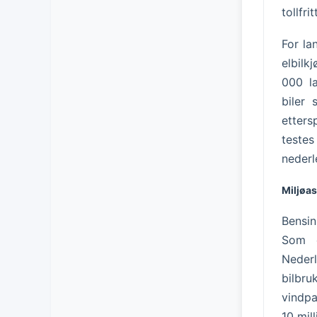
tollfrit
For la
elbilk
000 la
biler 
etters
teste
nederl
Miljøas
Bensin
Som e
Nederl
bilbru
vindpa
10 mill