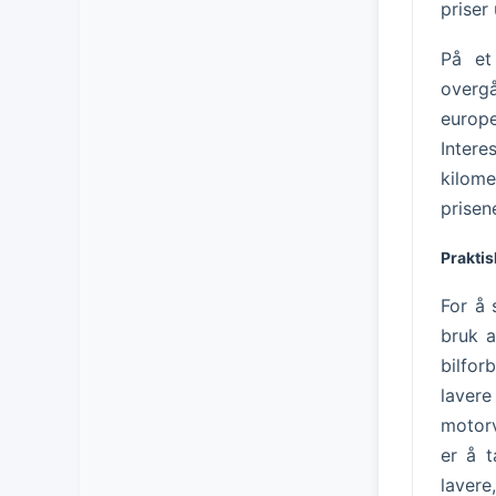
priser
På et
overgå
europ
Intere
kilome
prisen
Praktisk
For å 
bruk a
bilfor
laver
motorv
er å t
lavere