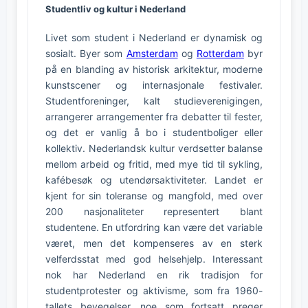
Studentliv og kultur i Nederland
Livet som student i Nederland er dynamisk og
sosialt. Byer som
Amsterdam
og
Rotterdam
byr
på en blanding av historisk arkitektur, moderne
kunstscener og internasjonale festivaler.
Studentforeninger, kalt studieverenigingen,
arrangerer arrangementer fra debatter til fester,
og det er vanlig å bo i studentboliger eller
kollektiv. Nederlandsk kultur verdsetter balanse
mellom arbeid og fritid, med mye tid til sykling,
kafébesøk og utendørsaktiviteter. Landet er
kjent for sin toleranse og mangfold, med over
200 nasjonaliteter representert blant
studentene. En utfordring kan være det variable
været, men det kompenseres av en sterk
velferdsstat med god helsehjelp. Interessant
nok har Nederland en rik tradisjon for
studentprotester og aktivisme, som fra 1960-
tallets bevegelser, noe som fortsatt preger