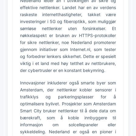
Nederland leder an i utviklingen av sikre og
effektive nettlenker. Landet har en av verdens
raskeste internetthastigheter, takket være
investeringer i 5G og fiberoptikk, som muliggjør
sømløse nettlenker uten forsinkelser. Et
nøkkelaspekt er bruken av HTTPS-protokoller
for sikre nettlenker, noe Nederland promoterer
gjennom initiativer som Internet.nl, som tester
og forbedrer lenkers sikkerhet. Dette er spesielt
viktig i et land med høy tetthet av nettbrukere,
der cybertrusler er en konstant bekymring.
Innovasjoner inkluderer også smarte byer som
Amsterdam, der nettlenker kobler sensorer i
trafikklys og parkeringsplasser for å
optimalisere bylivet. Prosjekter som Amsterdam
Smart City bruker nettlenker til å dele data om
bærekraft, som å koble innbyggere til
informasjon om solcellepaneler eller
sykkeldeling. Nederland er også en pioner i