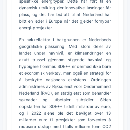
spesifikke energityper. Dette har ført til en
dynamisk utvikling der innovative løsninger får
plass, og det har bidratt til at Nederland har
blitt en leder i Europa når det gjelder fornybar
energi-prosjekter.
En nøkkelfaktor i bakgrunnen er Nederlands
geografiske plassering. Med store deler av
landet under havnivå, er klimaendringer en
akutt trussel gjennom stigende havnivå og
hyppigere flommer. SDE++ er dermed ikke bare
et økonomisk verktøy, men også en strategi for
å beskytte nasjonens eksistens. Ordningen
administreres av Rijksdienst voor Ondernemend
Nederland (RVO), en statlig etat som behandler
søknader og utbetaler subsidier. Siden
oppstarten har SDE++ tildelt milliarder av euro,
og i 2022 alene ble det bevilget over 13
milliarder euro til prosjekter som forventes å
redusere utslipp med titalls millioner tonn CO2