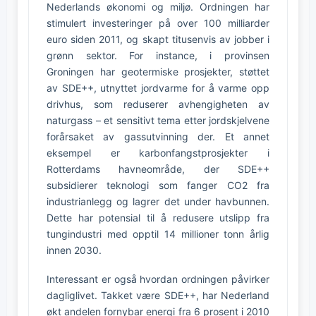
Nederlands økonomi og miljø. Ordningen har
stimulert investeringer på over 100 milliarder
euro siden 2011, og skapt titusenvis av jobber i
grønn sektor. For instance, i provinsen
Groningen har geotermiske prosjekter, støttet
av SDE++, utnyttet jordvarme for å varme opp
drivhus, som reduserer avhengigheten av
naturgass – et sensitivt tema etter jordskjelvene
forårsaket av gassutvinning der. Et annet
eksempel er karbonfangstprosjekter i
Rotterdams havneområde, der SDE++
subsidierer teknologi som fanger CO2 fra
industrianlegg og lagrer det under havbunnen.
Dette har potensial til å redusere utslipp fra
tungindustri med opptil 14 millioner tonn årlig
innen 2030.
Interessant er også hvordan ordningen påvirker
dagliglivet. Takket være SDE++, har Nederland
økt andelen fornybar energi fra 6 prosent i 2010