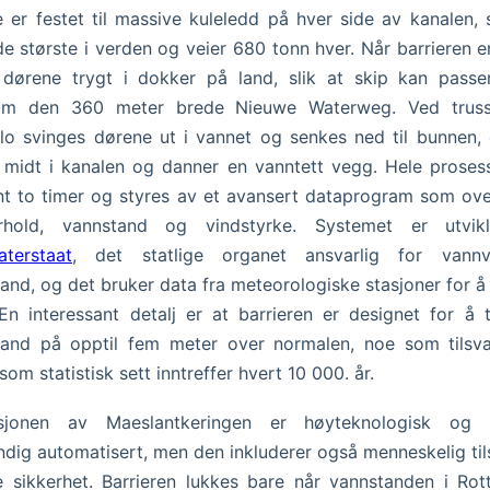
 er festet til massive kuleledd på hver side av kanalen,
de største i verden og veier 680 tonn hver. Når barrieren e
 dørene trygt i dokker på land, slik at skip kan passer
om den 360 meter brede Nieuwe Waterweg. Ved trus
lo svinges dørene ut i vannet og senkes ned til bunnen,
midt i kanalen og danner en vanntett vegg. Hele proses
t to timer og styres av et avansert dataprogram som ov
rhold, vannstand og vindstyrke. Systemet er utvik
aterstaat
, det statlige organet ansvarlig for vannv
and, og det bruker data fra meteorologiske stasjoner for å 
 En interessant detalj er at barrieren er designet for å 
tand på opptil fem meter over normalen, noe som tilsva
som statistisk sett inntreffer hvert 10 000. år.
sjonen av Maeslantkeringen er høyteknologisk og 
endig automatisert, men den inkluderer også menneskelig til
e sikkerhet. Barrieren lukkes bare når vannstanden i Ro