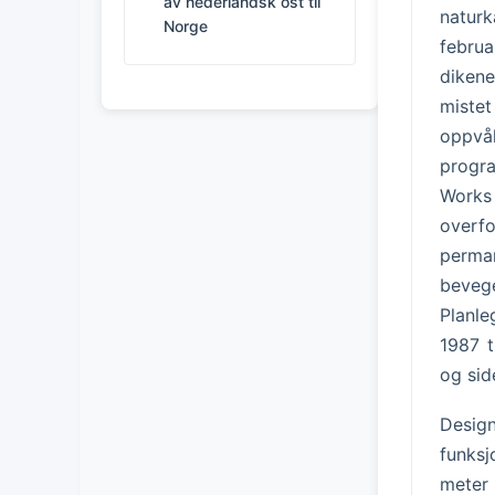
av nederlandsk ost til
naturk
Norge
februa
dikene
mistet
oppvå
progra
Works
overfo
perma
beveg
Planle
1987 t
og sid
Desig
funksj
meter 