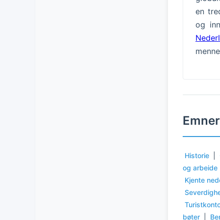
en tre
og in
Neder
mennes
Emner
Historie
|
og arbeide
Kjente ned
Severdigh
Turistkont
bøter
|
Be