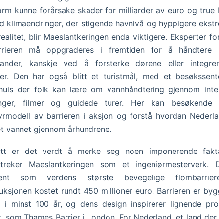
orm kunne forårsake skader for milliarder av euro og true li
d klimaendringer, der stigende havnivå og hyppigere eks
realitet, blir Maeslantkeringen enda viktigere. Eksperter fo
rrieren må oppgraderes i fremtiden for å håndtere 
tander, kanskje ved å forsterke dørene eller integre
er. Den har også blitt et turistmål, med et besøkssent
huis der folk kan lære om vannhåndtering gjennom inte
llinger, filmer og guidede turer. Her kan besøkende
yrmodell av barrieren i aksjon og forstå hvordan Nederl
t vannet gjennom århundrene.
lutt er det verdt å merke seg noen imponerende fak
streker Maeslantkeringen som et ingeniørmesterverk. 
jent som verdens største bevegelige flombarrie
uksjonen kostet rundt 450 millioner euro. Barrieren er byg
 i minst 100 år, og dens design inspirerer lignende pro
t, som Thames Barrier i London. For Nederland, et land der