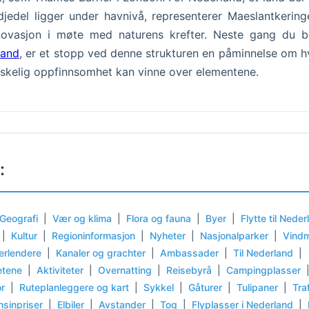
djedel ligger under havnivå, representerer Maeslantkerin
novasjon i møte med naturens krefter. Neste gang du b
land
, er et stopp ved denne strukturen en påminnelse om 
kelig oppfinnsomhet kan vinne over elementene.
:
Geografi
|
Vær og klima
|
Flora og fauna
|
Byer
|
Flytte til Nede
|
Kultur
|
Regioninformasjon
|
Nyheter
|
Nasjonalparker
|
Vindm
erlendere
|
Kanaler og grachter
|
Ambassader
|
Til Nederland
|
etene
|
Aktiviteter
|
Overnatting
|
Reisebyrå
|
Campingplasser
or
|
Ruteplanleggere og kart
|
Sykkel
|
Gåturer
|
Tulipaner
|
Tra
nsinpriser
|
Elbiler
|
Avstander
|
Tog
|
Flyplasser i Nederland
|