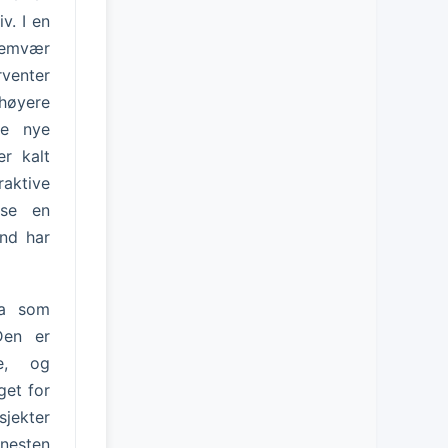
v. I en
tremvær
rventer
høyere
re nye
er kalt
raktive
 se en
and har
ta som
Den er
re, og
get for
sjekter
 nesten