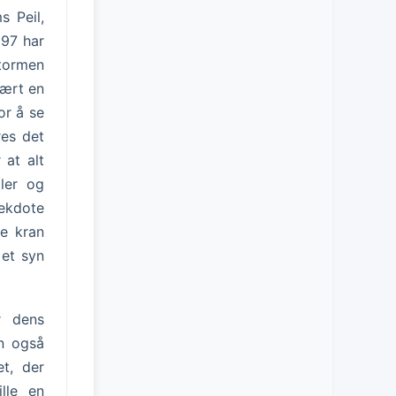
s Peil,
997 har
stormen
vært en
or å se
res det
 at alt
ler og
nekdote
de kran
 et syn
r dens
n også
t, der
lle en