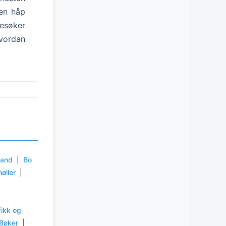
gen håp
esøker
hvordan
rland
|
Bo
øller
|
|
fikk og
Bøker
|