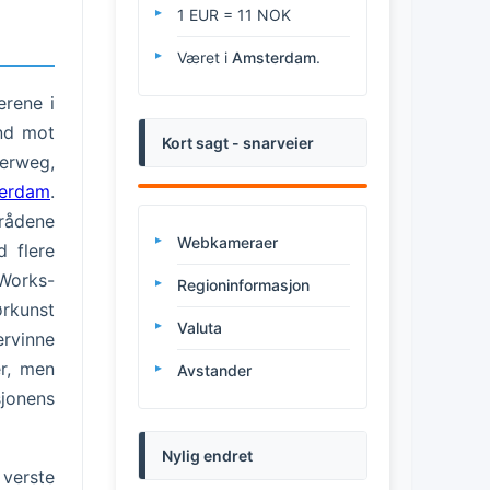
1 EUR = 11 NOK
Været i
Amsterdam
.
erene i
and mot
Kort sagt - snarveier
terweg,
terdam
.
rådene
Webkameraer
 flere
Works-
Regioninformasjon
ørkunst
Valuta
ervinne
er, men
Avstander
sjonens
Nylig endret
verste