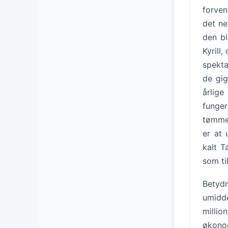
forven
det ne
den bl
Kyrill
spekta
de gig
årlige
funge
tømmer
er at 
kalt T
som ti
Betyd
umidd
milli
økono