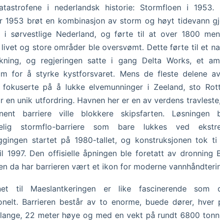
atastrofene i nederlandsk historie: Stormfloen i 1953.
r 1953 brøt en kombinasjon av storm og høyt tidevann 
 i sørvestlige Nederland, og førte til at over 1800 me
 livet og store områder ble oversvømt. Dette førte til et na
kning, og regjeringen satte i gang Delta Works, et amb
m for å styrke kystforsvaret. Mens de fleste delene a
 fokuserte på å lukke elvemunninger i Zeeland, sto Rot
r en unik utfordring. Havnen her er en av verdens travleste
nent barriere ville blokkere skipsfarten. Løsningen 
elig stormflo-barriere som bare lukkes ved ekstr
ggingen startet på 1980-tallet, og konstruksjonen tok ti 
il 1997. Den offisielle åpningen ble foretatt av dronning B
en da har barrieren vært et ikon for moderne vannhåndteri
net til Maeslantkeringen er like fascinerende som 
onelt. Barrieren består av to enorme, buede dører, hver
lange, 22 meter høye og med en vekt på rundt 6800 tonn