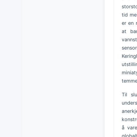
storst
tid me
er en 
at ba
vanns
sensor
Kering
utsti
miniat
temme
Til s
under
anerk
konstr
å vare
global