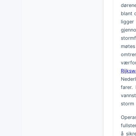
dørene
blant 
ligger
gjenn
stormf
møtes 
omtren
værfo
Rijksw
Nederl
farer.
vanns
storm 
Opera
fullst
å sikr