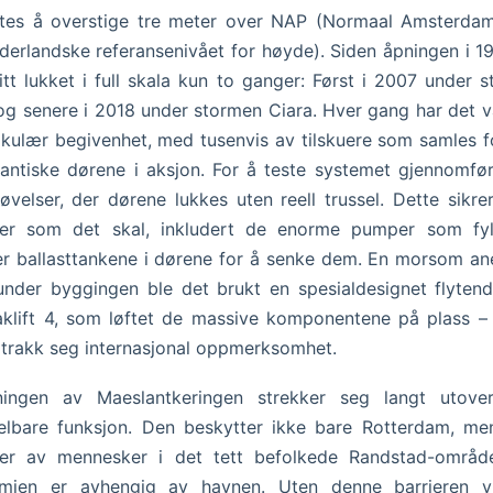
tes å overstige tre meter over NAP (Normaal Amsterdam
derlandske referansenivået for høyde). Siden åpningen i 1
itt lukket i full skala kun to ganger: Først i 2007 under 
, og senere i 2018 under stormen Ciara. Hver gang har det 
kulær begivenhet, med tusenvis av tilskuere som samles f
antiske dørene i aksjon. For å teste systemet gjennomfø
 øvelser, der dørene lukkes uten reell trussel. Dette sikrer
rer som det skal, inkludert de enorme pumper som fyl
 ballasttankene i dørene for å senke dem. En morsom a
under byggingen ble det brukt en spesialdesignet flyten
aklift 4, som løftet de massive komponentene på plass –
ltrakk seg internasjonal oppmerksomhet.
ningen av Maeslantkeringen strekker seg langt utove
elbare funksjon. Den beskytter ikke bare Rotterdam, me
oner av mennesker i det tett befolkede Randstad-område
mien er avhengig av havnen. Uten denne barrieren vi