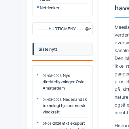
have
Nettlenker
Maesla
verden
oversv
Siste nytt
kanale
Den b
ikke 
gange
Nye
07-08-2026
prosje
direkteflyvninger Oslo-
Amsterdam
på sit
nature
Nederlandsk
04-08-2026
også e
teknologi hjelper norsk
vindkraft
identit
Økt eksport
01-08-2026
Histo