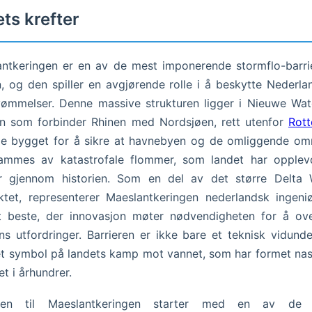
ts krefter
ntkeringen er en av de mest imponerende stormflo-barri
, og den spiller en avgjørende rolle i å beskytte Nederl
ømmelser. Denne massive strukturen ligger i Nieuwe Wa
n som forbinder Rhinen med Nordsjøen, rett utenfor
Rot
le bygget for å sikre at havnebyen og de omliggende om
rammes av katastrofale flommer, som landet har opplevd
r gjennom historien. Som en del av det større Delta 
ktet, representerer Maeslantkeringen nederlandsk ingeni
t beste, der innovasjon møter nødvendigheten for å ov
ns utfordringer. Barrieren er ikke bare et teknisk vidund
t symbol på landets kamp mot vannet, som har formet na
et i århundrer.
rien til Maeslantkeringen starter med en av de 