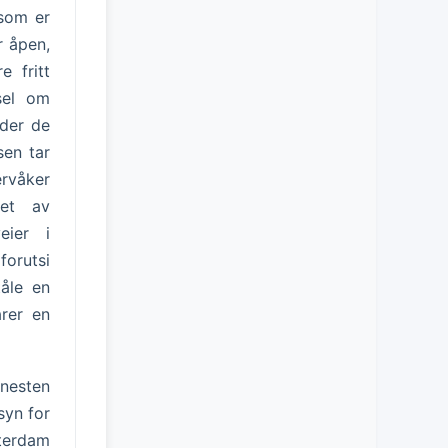
 som er
r åpen,
e fritt
sel om
 der de
sen tar
ervåker
let av
eier i
forutsi
tåle en
rer en
nesten
syn for
tterdam