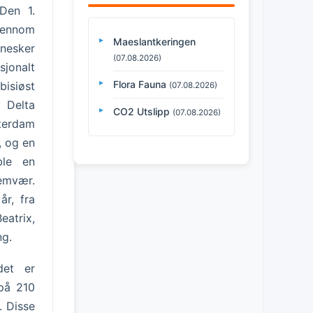
 Den 1.
gjennom
Maeslantkeringen
nnesker
(07.08.2026)
sjonalt
Flora Fauna
isiøst
(07.08.2026)
v Delta
CO2 Utslipp
(07.08.2026)
terdam
, og en
ble en
emvær.
år, fra
eatrix,
ng.
det er
 på 210
. Disse