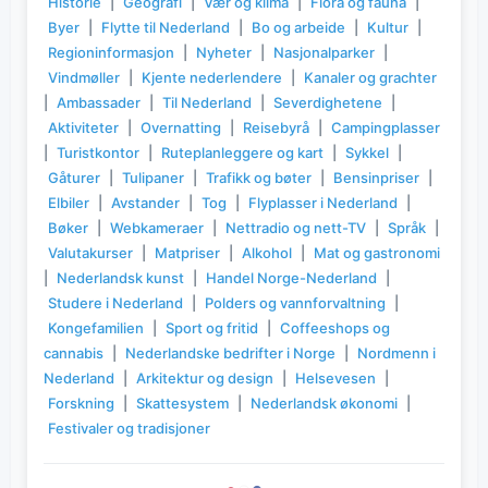
Historie
|
Geografi
|
Vær og klima
|
Flora og fauna
|
Byer
|
Flytte til Nederland
|
Bo og arbeide
|
Kultur
|
Regioninformasjon
|
Nyheter
|
Nasjonalparker
|
Vindmøller
|
Kjente nederlendere
|
Kanaler og grachter
|
Ambassader
|
Til Nederland
|
Severdighetene
|
Aktiviteter
|
Overnatting
|
Reisebyrå
|
Campingplasser
|
Turistkontor
|
Ruteplanleggere og kart
|
Sykkel
|
Gåturer
|
Tulipaner
|
Trafikk og bøter
|
Bensinpriser
|
Elbiler
|
Avstander
|
Tog
|
Flyplasser i Nederland
|
Bøker
|
Webkameraer
|
Nettradio og nett-TV
|
Språk
|
Valutakurser
|
Matpriser
|
Alkohol
|
Mat og gastronomi
|
Nederlandsk kunst
|
Handel Norge-Nederland
|
Studere i Nederland
|
Polders og vannforvaltning
|
Kongefamilien
|
Sport og fritid
|
Coffeeshops og
cannabis
|
Nederlandske bedrifter i Norge
|
Nordmenn i
Nederland
|
Arkitektur og design
|
Helsevesen
|
Forskning
|
Skattesystem
|
Nederlandsk økonomi
|
Festivaler og tradisjoner