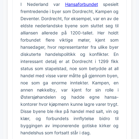
I Nederland var
Hansaforbundet
spesielt
fremtredende i byer som Dordrecht, Kampen og
Deventer. Dordrecht, for eksempel, var en av de
eldste nederlandske byene som sluttet seg til
alliansen allerede på 1200-tallet. Her holdt
forbundet flere viktige møter, kjent som
hansedager, hvor representanter fra ulike byer
diskuterte handelspolitikk og konflikter. En
interessant detalj er at Dordrecht i 1299 fikk
status som stapelstad, noe som betydde at all
handel med visse varer måtte gå gjennom byen,
noe som ga enorme inntekter. Kampen, en
annen nøkkelby, var kjent for sin rolle i
Østersjøhandelen og hadde egne hansa-
kontorer hvor kjøpmenn kunne lagre varer trygt.
Disse byene ble rike på handel med salt, vin og
klær, og forbundets innflytelse bidro til
byggingen av imponerende gotiske kirker og
handelshus som fortsatt står i dag.