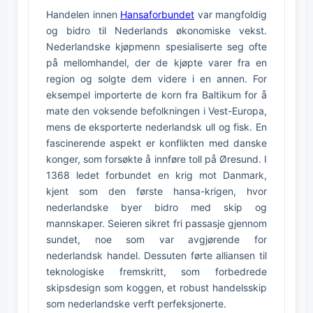
Handelen innen
Hansaforbundet
var mangfoldig
og bidro til Nederlands økonomiske vekst.
Nederlandske kjøpmenn spesialiserte seg ofte
på mellomhandel, der de kjøpte varer fra en
region og solgte dem videre i en annen. For
eksempel importerte de korn fra Baltikum for å
mate den voksende befolkningen i Vest-Europa,
mens de eksporterte nederlandsk ull og fisk. En
fascinerende aspekt er konflikten med danske
konger, som forsøkte å innføre toll på Øresund. I
1368 ledet forbundet en krig mot Danmark,
kjent som den første hansa-krigen, hvor
nederlandske byer bidro med skip og
mannskaper. Seieren sikret fri passasje gjennom
sundet, noe som var avgjørende for
nederlandsk handel. Dessuten førte alliansen til
teknologiske fremskritt, som forbedrede
skipsdesign som koggen, et robust handelsskip
som nederlandske verft perfeksjonerte.