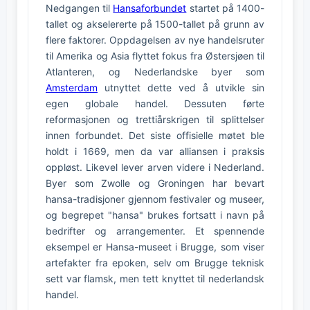
Nedgangen til
Hansaforbundet
startet på 1400-
tallet og akselererte på 1500-tallet på grunn av
flere faktorer. Oppdagelsen av nye handelsruter
til Amerika og Asia flyttet fokus fra Østersjøen til
Atlanteren, og Nederlandske byer som
Amsterdam
utnyttet dette ved å utvikle sin
egen globale handel. Dessuten førte
reformasjonen og trettiårskrigen til splittelser
innen forbundet. Det siste offisielle møtet ble
holdt i 1669, men da var alliansen i praksis
oppløst. Likevel lever arven videre i Nederland.
Byer som Zwolle og Groningen har bevart
hansa-tradisjoner gjennom festivaler og museer,
og begrepet "hansa" brukes fortsatt i navn på
bedrifter og arrangementer. Et spennende
eksempel er Hansa-museet i Brugge, som viser
artefakter fra epoken, selv om Brugge teknisk
sett var flamsk, men tett knyttet til nederlandsk
handel.