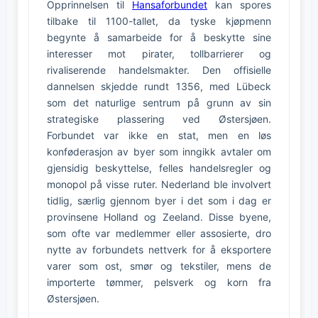
Opprinnelsen til
Hansaforbundet
kan spores
tilbake til 1100-tallet, da tyske kjøpmenn
begynte å samarbeide for å beskytte sine
interesser mot pirater, tollbarrierer og
rivaliserende handelsmakter. Den offisielle
dannelsen skjedde rundt 1356, med Lübeck
som det naturlige sentrum på grunn av sin
strategiske plassering ved Østersjøen.
Forbundet var ikke en stat, men en løs
konføderasjon av byer som inngikk avtaler om
gjensidig beskyttelse, felles handelsregler og
monopol på visse ruter. Nederland ble involvert
tidlig, særlig gjennom byer i det som i dag er
provinsene Holland og Zeeland. Disse byene,
som ofte var medlemmer eller assosierte, dro
nytte av forbundets nettverk for å eksportere
varer som ost, smør og tekstiler, mens de
importerte tømmer, pelsverk og korn fra
Østersjøen.