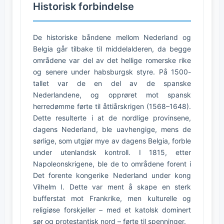
Historisk forbindelse
De historiske båndene mellom Nederland og
Belgia går tilbake til middelalderen, da begge
områdene var del av det hellige romerske rike
og senere under habsburgsk styre. På 1500-
tallet var de en del av de spanske
Nederlandene, og opprøret mot spansk
herredømme førte til åttiårskrigen (1568–1648).
Dette resulterte i at de nordlige provinsene,
dagens Nederland, ble uavhengige, mens de
sørlige, som utgjør mye av dagens Belgia, forble
under utenlandsk kontroll. I 1815, etter
Napoleonskrigene, ble de to områdene forent i
Det forente kongerike Nederland under kong
Vilhelm I. Dette var ment å skape en sterk
bufferstat mot Frankrike, men kulturelle og
religiøse forskjeller – med et katolsk dominert
sør og protestantisk nord – førte til spenninger.