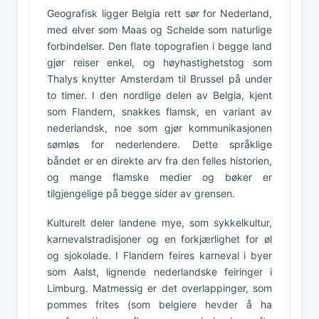
Geografisk ligger Belgia rett sør for Nederland,
med elver som Maas og Schelde som naturlige
forbindelser. Den flate topografien i begge land
gjør reiser enkel, og høyhastighetstog som
Thalys knytter Amsterdam til Brussel på under
to timer. I den nordlige delen av Belgia, kjent
som Flandern, snakkes flamsk, en variant av
nederlandsk, noe som gjør kommunikasjonen
sømløs for nederlendere. Dette språklige
båndet er en direkte arv fra den felles historien,
og mange flamske medier og bøker er
tilgjengelige på begge sider av grensen.
Kulturelt deler landene mye, som sykkelkultur,
karnevalstradisjoner og en forkjærlighet for øl
og sjokolade. I Flandern feires karneval i byer
som Aalst, lignende nederlandske feiringer i
Limburg. Matmessig er det overlappinger, som
pommes frites (som belgiere hevder å ha