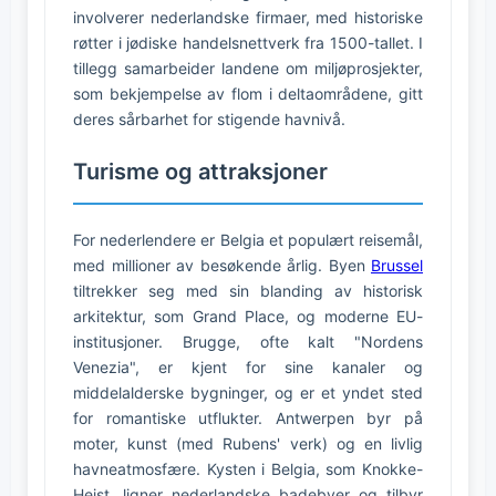
involverer nederlandske firmaer, med historiske
røtter i jødiske handelsnettverk fra 1500-tallet. I
tillegg samarbeider landene om miljøprosjekter,
som bekjempelse av flom i deltaområdene, gitt
deres sårbarhet for stigende havnivå.
Turisme og attraksjoner
For nederlendere er Belgia et populært reisemål,
med millioner av besøkende årlig. Byen
Brussel
tiltrekker seg med sin blanding av historisk
arkitektur, som Grand Place, og moderne EU-
institusjoner. Brugge, ofte kalt "Nordens
Venezia", er kjent for sine kanaler og
middelalderske bygninger, og er et yndet sted
for romantiske utflukter. Antwerpen byr på
moter, kunst (med Rubens' verk) og en livlig
havneatmosfære. Kysten i Belgia, som Knokke-
Heist, ligner nederlandske badebyer og tilbyr